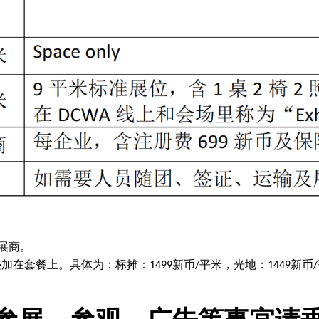
展商。
叠加在套餐上
。
具体为：标摊：
新币
平米，
光地：
新币
1499
/
1449
/