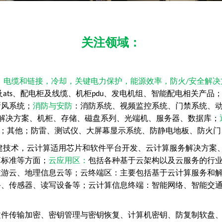
关注领域：
，电缆和链接，冷却，关键电力保护，能源效率，防火
安全解决
/
及
、配电柜及线缆、机柜
、发电机组、智能配电相关产品
ats
pdu
新风系统；
消防与安防
：
消防系统、视频监控系统、门禁系统、
解决方案、机柜、存储
、
磁盘系列、光端机、服务器、数据库；
；
其他
；
防雷、测试仪、大屏幕显示系统、防静电地板、防火门
建技术，云计算适用芯片和软件平台开发、云计算服务解决方案
算标准等方面
；
云应用区
：
包括各种基于云架构以及云服务的行
旅游云、地理信息云等
；
云终端区
：
主要包括基于云计算服务和
备、传感器、读写设备等
；
云计算信息终端
：
智能网络
、
智能交
文件传输加密、密钥管理与密钥恢复、计算机密钥
、
防复制软盘