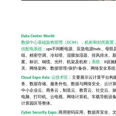
D
ata
C
enter
W
orld:
数据中心基础架构管理（
），机柜和封闭装置
DCIM
供配电系统
：
不间断电源、应急电源
、母联
ups
hvdc
组、精密空调、冷却塔、湿膜加湿器、排风排水、
案、标识、铜缆、光纤、机架及机柜；
系统
：
设施
it
关、网络架构、数据管理
保护
备份、网络安全系统
/
/
云技术区
：
主要展示云计算平台构
C
loud
E
xpo
A
sia:
务、数据存储、服务外包、数据与网络安全、云计
中小企业云、商务云，制造云、教育云、社交云、
电脑、打印机、云电视、网络计算机、车载导航设
计算园区等整体。
商用密码应用、数据库安全、
Cyber
S
ecurity
E
xpo: