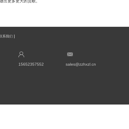
展做出更多更大的贡献。
|
联系我们
15652357552
sales@zzhxzl.cn